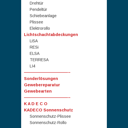
Drehtür
Pendeltür
Schiebeanlage
Plissee
Elektrorollo
Lichtschachtabdeckungen
LiSA
RESi
ELSA
TERRESA
LI4
———————————–
Sonderlösungen
Gewebereparatur
Gewebearten
———————————–
K A D E C O
KADECO Sonnenschutz
Sonnenschutz-Plissee
Sonnenschutz-Rollo