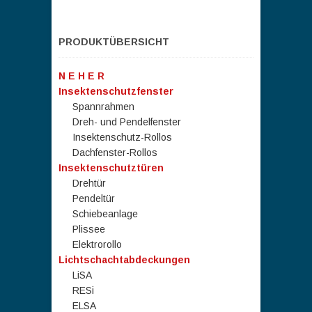
PRODUKTÜBERSICHT
N E H E R
Insektenschutzfenster
Spannrahmen
Dreh- und Pendelfenster
Insektenschutz-Rollos
Dachfenster-Rollos
Insektenschutztüren
Drehtür
Pendeltür
Schiebeanlage
Plissee
Elektrorollo
Lichtschachtabdeckungen
LiSA
RESi
ELSA