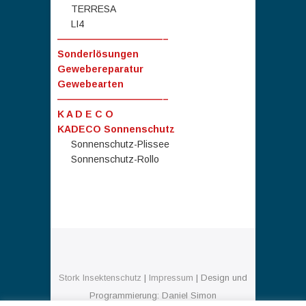
TERRESA
LI4
———————————–
Sonderlösungen
Gewebereparatur
Gewebearten
———————————–
K A D E C O
KADECO Sonnenschutz
Sonnenschutz-Plissee
Sonnenschutz-Rollo
Stork Insektenschutz
|
Impressum
| Design und
Programmierung: Daniel Simon