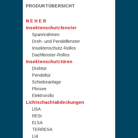
PRODUKTÜBERSICHT
N E H E R
Insektenschutzfenster
Spannrahmen
Dreh- und Pendelfenster
Insektenschutz-Rollos
Dachfenster-Rollos
Insektenschutztüren
Drehtür
Pendeltür
Schiebeanlage
Plissee
Elektrorollo
Lichtschachtabdeckungen
LiSA
RESi
ELSA
TERRESA
LI4