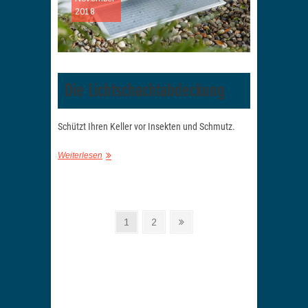
2018
Die Lichtschachtabdeckung
Schützt Ihren Keller vor Insekten und Schmutz.
Weiterlesen
Seitennummerierung
Seite
Seite
Nächste
1
2
Seite
der
Beiträge