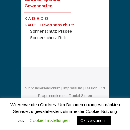
Gewebearten
———————————–
K A D E C O
KADECO Sonnenschutz
Sonnenschutz-Plissee
Sonnenschutz-Rollo
Stork Insektenschutz
|
Impressum
| Design und
Programmierung: Daniel Simon
© 2026
WordPress
Wir verwenden Cookies. Um Dir einen uneingeschränkten
Service zu gewährleisten, stimme der Cookie-Nutzung
zu.
Cookie Einstellungen
Ok, verstanden.