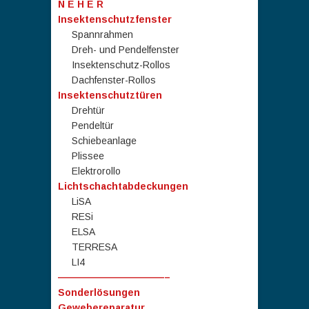
N E H E R
Insektenschutzfenster
Spannrahmen
Dreh- und Pendelfenster
Insektenschutz-Rollos
Dachfenster-Rollos
Insektenschutztüren
Drehtür
Pendeltür
Schiebeanlage
Plissee
Elektrorollo
Lichtschachtabdeckungen
LiSA
RESi
ELSA
TERRESA
LI4
———————————–
Sonderlösungen
Gewebereparatur