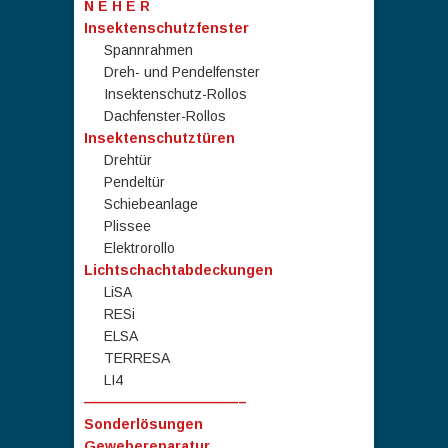
N E H E R
Insektenschutzfenster
Spannrahmen
Dreh- und Pendelfenster
Insektenschutz-Rollos
Dachfenster-Rollos
Insektenschutztüren
Drehtür
Pendeltür
Schiebeanlage
Plissee
Elektrorollo
Lichtschachtabdeckungen
LiSA
RESi
ELSA
TERRESA
LI4
———————————–
Sonderlösungen
Gewebereparatur