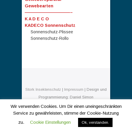
Gewebearten
———————————–
K A D E C O
KADECO Sonnenschutz
Sonnenschutz-Plissee
Sonnenschutz-Rollo
Stork Insektenschutz
|
Impressum
| Design und
Programmierung: Daniel Simon
© 2026
WordPress
Wir verwenden Cookies. Um Dir einen uneingeschränkten
Service zu gewährleisten, stimme der Cookie-Nutzung
zu.
Cookie Einstellungen
Ok, verstanden.